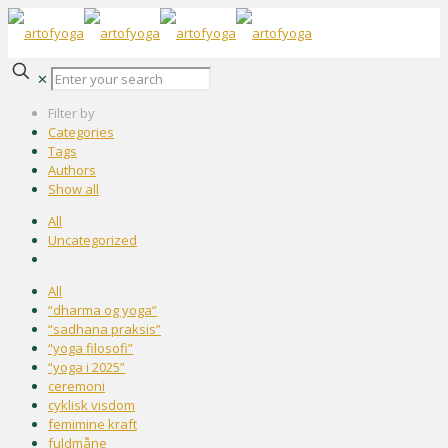
✕
Filter by
Categories
Tags
Authors
Show all
All
Uncategorized
All
“dharma og yoga”
“sadhana praksis”
“yoga filosofi”
“yoga i 2025”
ceremoni
cyklisk visdom
femimine kraft
fuldmåne