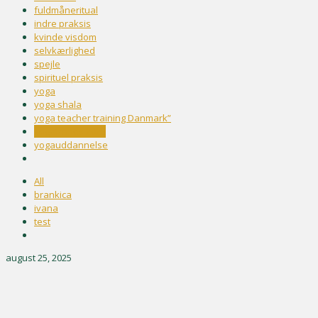
fuldmåneritual
indre praksis
kvinde visdom
selvkærlighed
spejle
spirituel praksis
yoga
yoga shala
yoga teacher training Danmark”
yogatrends 2025
yogauddannelse
All
brankica
ivana
test
august 25, 2025