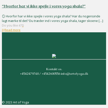
“Hvorfor har vi ikke spejle i vores yoga shala?”
🪞 Hvorfor har vi ikke spejle i vores yoga shala? Har du nogensinde
lagt mærke til det? Du træder ind i vores yoga shala, tager skoene
[…]
Do you like it?
0
0
Read more
Kontakt os.
+4542479748 / +4542600556 info@artofyoga.dk
© 2023 Art of Yoga