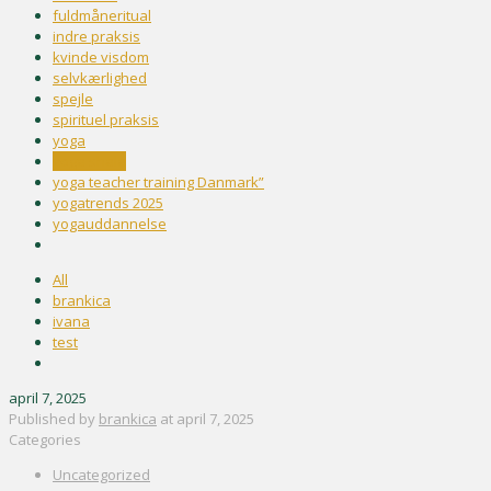
fuldmåneritual
indre praksis
kvinde visdom
selvkærlighed
spejle
spirituel praksis
yoga
yoga shala
yoga teacher training Danmark”
yogatrends 2025
yogauddannelse
All
brankica
ivana
test
april 7, 2025
Published by
brankica
at
april 7, 2025
Categories
Uncategorized