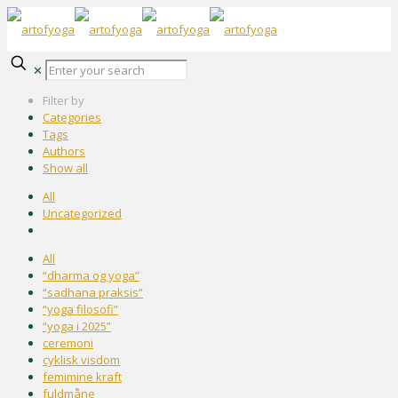
✕
Filter by
Categories
Tags
Authors
Show all
All
Uncategorized
All
“dharma og yoga”
“sadhana praksis”
“yoga filosofi”
“yoga i 2025”
ceremoni
cyklisk visdom
femimine kraft
fuldmåne